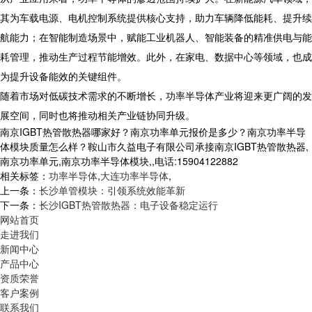
其为车载电源、电机控制系统提供核心支持，助力车辆降低能耗、提升续
航能力；在智能制造场景中，赋能工业机器人、智能装备的精准供电与能
耗管理，推动生产过程节能增效。此外，在家电、数据中心等领域，也成
为提升设备能效的关键组件。
​ 随着市场对低碳技术需求的不断增长，功率半导体产业将迎来更广阔的发
展空间，同时也将推动相关产业链协同升级。​
南京IGBT热管散热器哪家好？南京功率单元报价是多少？南京功率半导
体模块质量怎么样？鞍山市久益电子有限公司承接南京IGBT热管散热器,
南京功率单元,南京功率半导体模块,,电话:15904122882
相关标签：
功率半导体
,
大连功率半导体
,
上一条：
长沙单管模块：引领系统效能革新
下一条：
长沙IGBT热管散热器：电子设备稳定运行
网站首页
走进我们
新闻中心
产品中心
资质荣誉
客户案例
联系我们