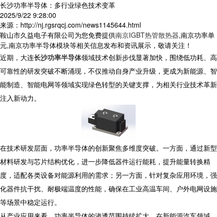
长沙功率半导体：多行业绿色技术变革
2025/9/22 9:28:00
来源：http://nj.rgsrqcj.com/news1145644.html
鞍山市久益电子有限公司为您免费提供
南京IGBT热管散热器
,南京功率单
元,南京功率半导体模块等相关信息发布和资讯展示，敬请关注！
近期，大连
长沙功率半导体
领域技术创新步伐显著加快，围绕低功耗、高
可靠性的研发突破不断涌现，不仅推动自身产业升级，更成为新能源、智
能制造、智能电网等领域实现绿色转型的关键支撑，为相关行业技术革新
注入新动力。
​ 在技术研发层面，功率半导体的创新聚焦多维度突破。一方面，通过新型
材料研发与芯片结构优化，进一步降低器件运行能耗，提升能量转换精
度，适配各类设备对能源利用的需求；另一方面，针对复杂应用环境，强
化器件抗干扰、耐极端温度的性能，确保在工业高温车间、户外电网设施
等场景中稳定运行。
​ 从产业应用来看，功率半导体的渗透范围持续扩大。在新能源汽车领域，